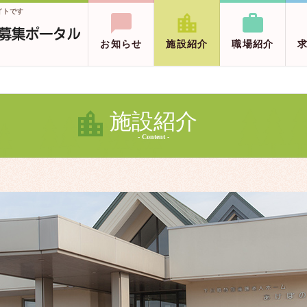
イトです



お知らせ
施設紹介
職場紹介
施設紹介