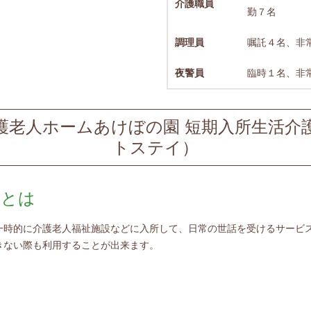
介護職員
勤７名
調理員
嘱託４名、非
夜警員
臨時１名、非
護老人ホームあけぼの園 短期入所生活介
トステイ）
護とは
一時的に介護老人福祉施設などに入所して、日常の世話を受けるサービス
きない際も利用することが出来ます。