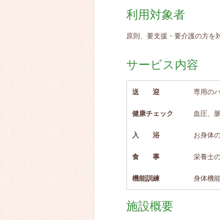
利用対象者
原則、要支援・要介護の方を
サービス内容
送 迎
専用の
健康チェック
血圧、
入 浴
お身体
食 事
栄養士
機能訓練
身体機
施設概要