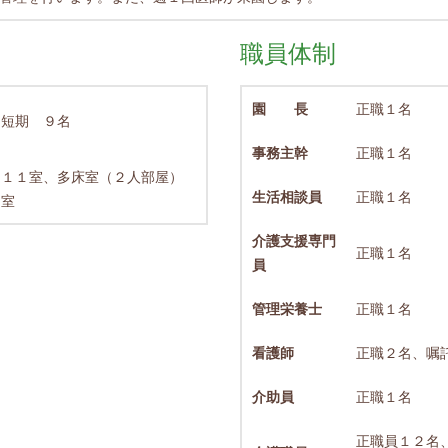
職員体制
園 長
正職１名
 短期 ９名
事務主幹
正職１名
）１１室、多床室（２人部屋）
生活相談員
正職１名
７室
介護支援専門
正職１名
員
管理栄養士
正職１名
看護師
正職２名、嘱
介助員
正職１名
正職員１２名