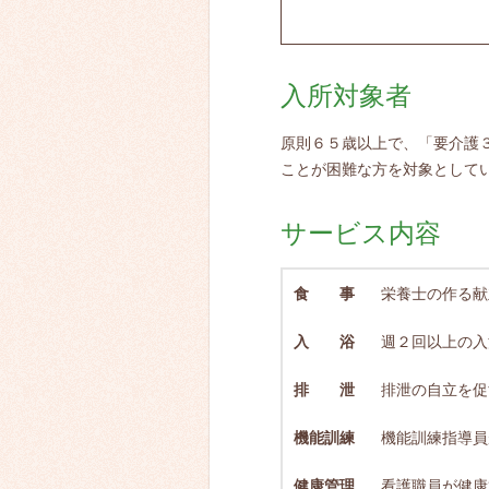
入所対象者
原則６５歳以上で、「要介護
ことが困難な方を対象として
サービス内容
食 事
栄養士の作る献
入 浴
週２回以上の入
排 泄
排泄の自立を促
機能訓練
機能訓練指導員
健康管理
看護職員が健康