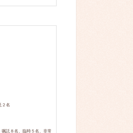
託２名
、嘱託８名、臨時５名、非常