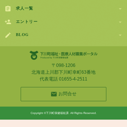


求人一覧


エントリー


BLOG
〒098-1206
北海道上川郡下川町幸町63番地
代表電話 01655-4-2511

お問合せ
Copyright ©下川町保健福祉課. All Rights Reserved.