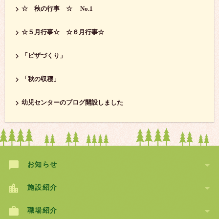
☆ 秋の行事 ☆ No.1
☆５月行事☆ ☆６月行事☆
「ピザづくり」
「秋の収穫」
幼児センターのブログ開設しました


お知らせ


施設紹介


職場紹介